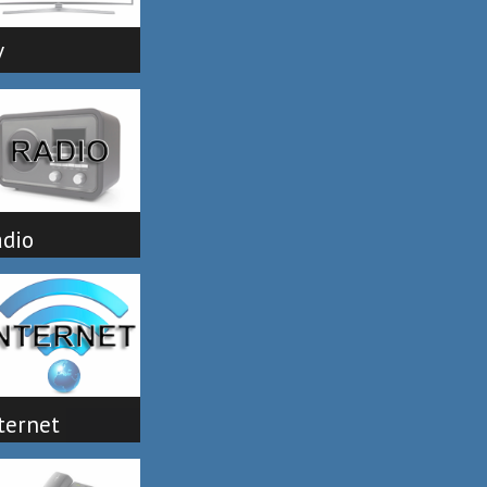
V
dio
ternet